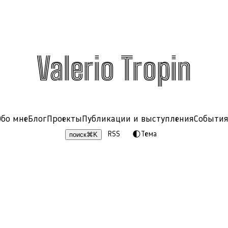
Valerio Tropin
Обо мне
Блог
Проекты
Публикации и выступления
Событи
RSS
🌓
Тема
поиск
⌘
K