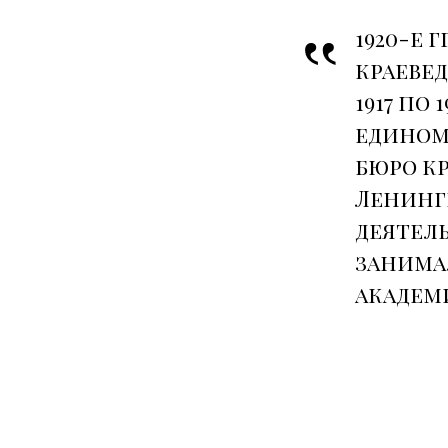
1920-е 
краевед
1917 по 
едином
бюро кр
Ленингр
деятел
занимал
академ