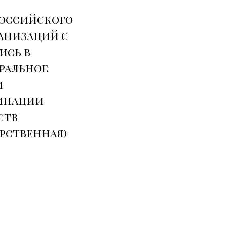
 российского
ганизаций с
лись в
ральное
и
динации
ств
рственная)