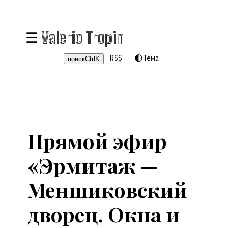
Блог
Valerio Tropin
Проекты
RSS
🌓
Тема
поиск
Ctrl
K
Публикации и выступления
События
•
Прямой эфир
«Эрмитаж —
Меншиковский
дворец. Окна и