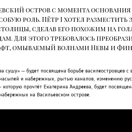
евский остров с момента основания
собую роль. Пётр I хотел разместить 
столицы, сделав его похожим на го
ам. Для этого требовалось преобраз
фт, омываемый волнами Невы и Фи
за сушу» — будет посвящена борьбе василеостровцев с 
насыпей и набережных, рытью каналов, изменению русе
 которую прочтёт Екатерина Андреева, будет посвяще
набережных на Васильевском острове.