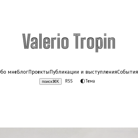
Valerio Tropin
Обо мне
Блог
Проекты
Публикации и выступления
Событи
RSS
🌓
Тема
поиск
⌘
K