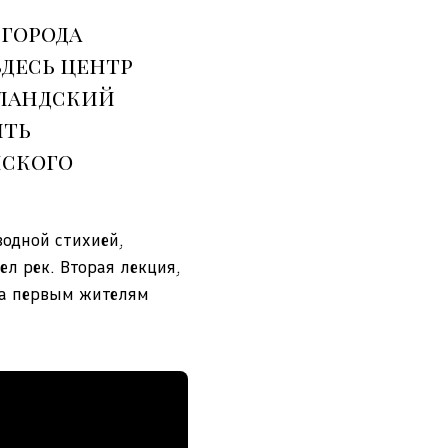
 города
здесь центр
лландский
ить
нского
водной стихией,
л рек. Вторая лекция,
на первым жителям