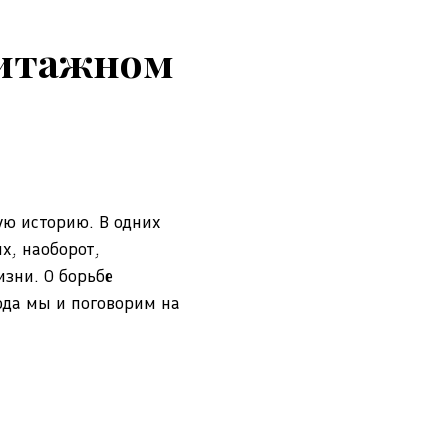
митажном
ую историю. В одних
х, наоборот,
изни. О борьбе
ода мы и поговорим на