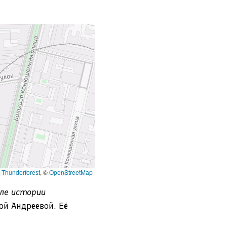
©
Thunderforest
, ©
OpenStreetMap
ле истории
ой Андреевой. Её