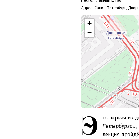
Место: Главный штаб
Адрес: Санкт-Петербург, Дворц
+
−
Э
то первая из 
Петербурга»
,
лекция пройдё